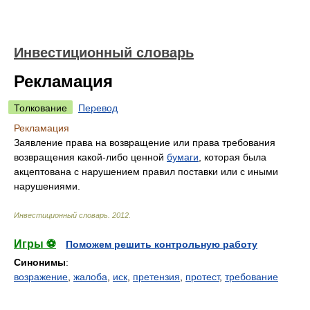
Инвестиционный словарь
Рекламация
Толкование
Перевод
Рекламация
Заявление права на возвращение или права требования
возвращения какой-либо ценной
бумаги
, которая была
акцептована с нарушением правил поставки или с иными
нарушениями.
Инвестиционный словарь
.
2012
.
Игры ⚽
Поможем решить контрольную работу
Синонимы
:
возражение
,
жалоба
,
иск
,
претензия
,
протест
,
требование